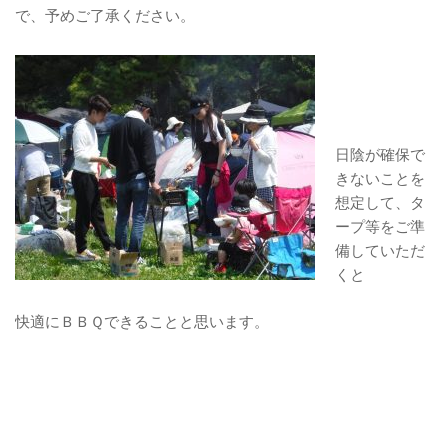
で、予めご了承ください。
日陰が確保で
きないことを
想定して、タ
ープ等をご準
備していただ
くと
快適にＢＢＱできることと思います。