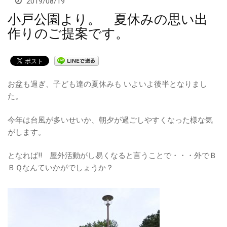
2019/08/19
小戸公園より。 夏休みの思い出
採用情報
作りのご提案です。
お盆も過ぎ、子ども達の夏休みも いよいよ後半となりまし
た。
今年は台風が多いせいか、朝夕が過ごしやすくなった様な気
がします。
となれば‼ 屋外活動がし易くなると言うことで・・・外でＢ
ＢＱなんていかがでしょうか？