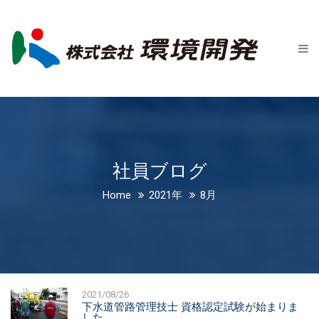
Home
会社案内
新着情報
社員ブログ
事業紹介
社員ブログ
会社概要
Home
2021年
8月
事業所一覧
沿革
CSR
2021/08/26
下水道管路管理技士 資格認定試験が始まりま
お問い合わせ
した。