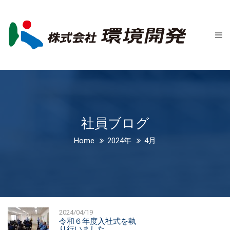
Home
会社案内
新着情報
社員ブログ
事業紹介
社員ブログ
会社概要
Home
2024年
4月
事業所一覧
沿革
CSR
2024/04/19
令和６年度入社式を執
お問い合わせ
り行いました。