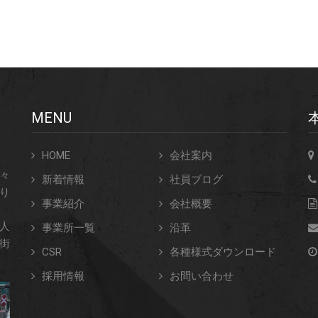
MENU
HOME
会社案内
々
新着情報
社員ブログ
り
事業紹介
会社概要
人
事業所一覧
沿革
街
CSR
各種様式ダウンロード
採用情報
お問い合わせ