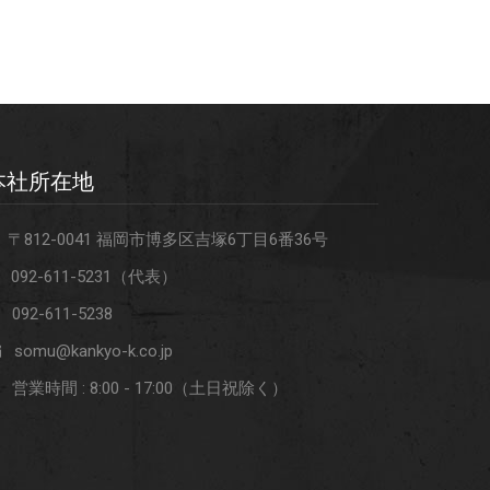
本社所在地
〒812-0041 福岡市博多区吉塚6丁目6番36号
092-611-5231（代表）
092-611-5238
somu@kankyo-k.co.jp
営業時間 : 8:00 - 17:00（土日祝除く）