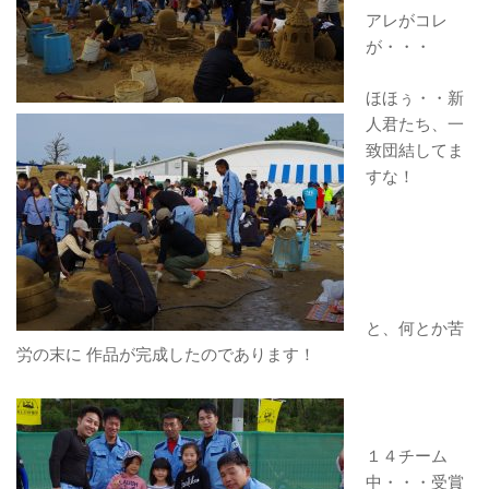
アレがコレ
が・・・
ほほぅ・・新
人君たち、一
致団結してま
すな！
と、何とか苦
労の末に 作品が完成したのであります！
１４チーム
中・・・受賞