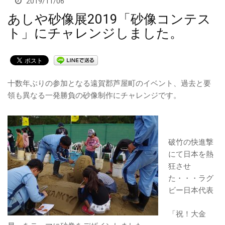
2019/11/06
あしや砂像展2019「砂像コンテス
採用情報
ト」にチャレンジしました。
十数年ぶりの参加となる遠賀郡芦屋町のイベント、過去と要
領も異なる一発勝負の砂像制作にチャレンジです。
破竹の快進撃
にて日本を熱
狂させ
た・・・ラグ
ビー日本代表
「祝！大金