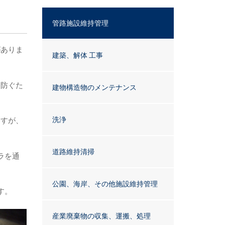
管路施設維持管理
がありま
建築、解体 工事
に防ぐた
建物構造物のメンテナンス
洗浄
ますが、
道路維持清掃
ラを通
公園、海岸、その他施設維持管理
す。
産業廃棄物の収集、運搬、処理