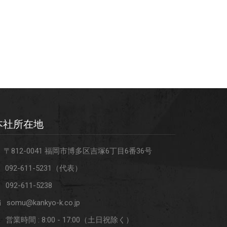
本社所在地
〒812-0041 福岡市博多区吉塚6丁目6番36号
092-611-5231（代表）
092-611-5238
somu@kankyo-k.co.jp
営業時間 : 8:00 - 17:00（土日祝除く）