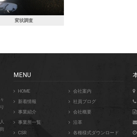
変状調査
MENU
HOME
会社案内
々
新着情報
社員ブログ
り
事業紹介
会社概要
人
事業所一覧
沿革
街
CSR
各種様式ダウンロード